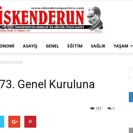
KONOMI
ASAYIŞ
GENEL
EĞITIM
SAĞLIK
YAŞAM
İskenderun
ruluna Katıldı
73. Genel Kuruluna
Gazetesi
127
0
ş