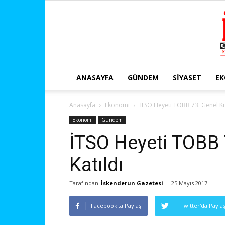
ANASAYFA
GÜNDEM
SIYASET
E
Anasayfa
Ekonomi
İTSO Heyeti TOBB 73. Genel Ku
Ekonomi
Gündem
İTSO Heyeti TOBB 
Katıldı
Tarafından
İskenderun Gazetesi
-
25 Mayıs 2017
Facebook'ta Paylaş
Twitter'da Payla