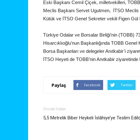
Eski Başkanı Cemil Çiçek, milletvekilleri, TO
Meclis Başkanı Servet Ugutmen, İTSO Meclis üy
Kütük ve İTSO Genel Sekreter vekili Figen Gül
Türkiye Odalar ve Borsalar Birliği’nin (TOBB) 
Hisarcıklıoğlu’nun Başkanlığında TOBB Genel 
Borsa Başkanları ve delegeler Anıtkabir’i ziyar
İTSO Heyeti de TOBB’nin Anıtkabir ziyaretinde 
Paylaş
Facebook
Twitter
Önceki haber
5,5 Metrelik Biber Heykeli İslâhiye’ye Teslim Edild