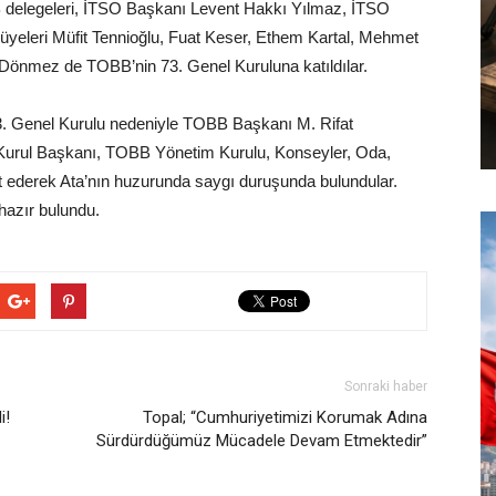
BB delegeleri, İTSO Başkanı Levent Hakkı Yılmaz, İTSO
eleri Müfit Tennioğlu, Fuat Keser, Ethem Kartal, Mehmet
 Dönmez de TOBB’nin 73. Genel Kuruluna katıldılar.
73. Genel Kurulu nedeniyle TOBB Başkanı M. Rifat
Kurul Başkanı, TOBB Yönetim Kurulu, Konseyler, Oda,
et ederek Ata’nın huzurunda saygı duruşunda bulundular.
hazır bulundu.
Sonraki haber
i!
Topal; “Cumhuriyetimizi Korumak Adına
Sürdürdüğümüz Mücadele Devam Etmektedir”