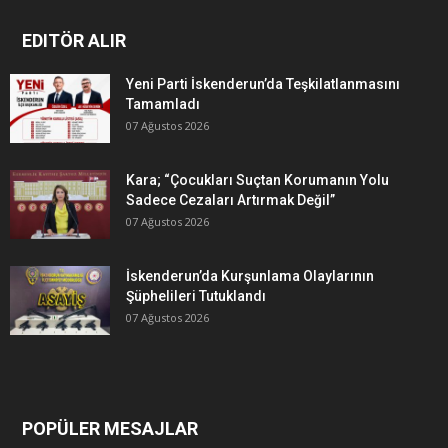
EDITÖR ALIR
Yeni Parti İskenderun’da Teşkilatlanmasını
Tamamladı
07 Ağustos 2026
Kara; “Çocukları Suçtan Korumanın Yolu
Sadece Cezaları Artırmak Değil”
07 Ağustos 2026
İskenderun’da Kurşunlama Olaylarının
Şüphelileri Tutuklandı
07 Ağustos 2026
POPÜLER MESAJLAR