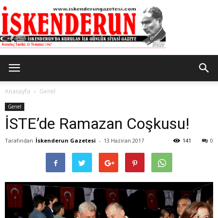
İskenderun
Anasayfa
Genel
Genel
İSTE’de Ramazan Coşkusu!
Gazetesi
Tarafından
İskenderun Gazetesi
-
13 Haziran 2017
141
0