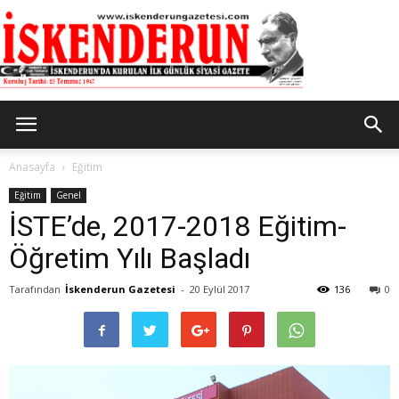
İskenderun
Anasayfa
Eğitim
Eğitim
Genel
İSTE’de, 2017-2018 Eğitim-
Gazetesi
Öğretim Yılı Başladı
Tarafından
İskenderun Gazetesi
-
20 Eylül 2017
136
0