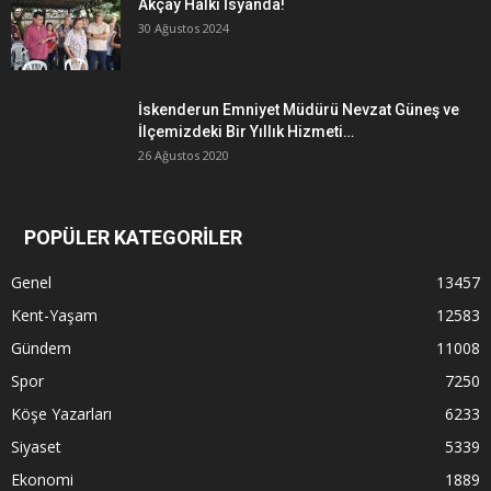
Akçay Halkı İsyanda!
30 Ağustos 2024
İskenderun Emniyet Müdürü Nevzat Güneş ve
İlçemizdeki Bir Yıllık Hizmeti…
26 Ağustos 2020
POPÜLER KATEGORİLER
Genel
13457
Kent-Yaşam
12583
Gündem
11008
Spor
7250
Köşe Yazarları
6233
Siyaset
5339
Ekonomi
1889