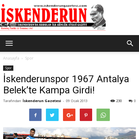
İskenderun
Anasayfa
Spor
Spor
İskenderunspor 1967 Antalya
Gazetesi
Belek’te Kampa Girdi!
Tarafından
İskenderun Gazetesi
-
09 Ocak 2013
230
0