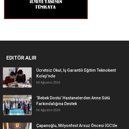
EDITÖR ALIR
Ücretsiz Okul, İş Garantili Eğitim Teknokent
Koleji’nde
06 Ağustos 2026
‘Bebek Dostu’ Hastanelerden Anne Sütü
Farkındalığına Destek
06 Ağustos 2026
Çapanoğlu, Milyonfest Arsuz Öncesi İGC’de