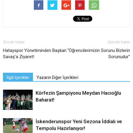
Önceki haber
Sonraki haber
Hatayspor Yönetiminden Başkan
“Öğrencilerimizin Sorunu Bizlerin
Savaş’a Ziyaret!
Sorunudur”
İlgili İçerikler
Yazarın Diğer İçerikleri
Körfezin Şampiyonu Meydan Hacıoğlu
Baharat!
İskenderunspor Yeni Sezona İddialı ve
Tempolu Hazırlanıyor!