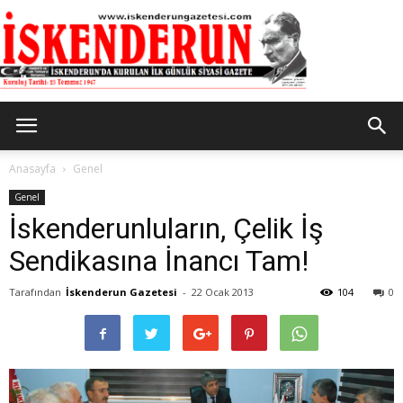
İskenderun
Anasayfa
Genel
Genel
İskenderunluların, Çelik İş
Gazetesi
Sendikasına İnancı Tam!
Tarafından
İskenderun Gazetesi
-
22 Ocak 2013
104
0