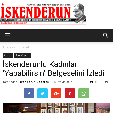
İskenderun
Anasayfa
Genel
Genel
Kent-Yaşam
İskenderunlu Kadınlar
Gazetesi
‘Yapabilirsin’ Belgeselini İzledi
Tarafından
İskenderun Gazetesi
-
30 Mayıs 2017
315
0