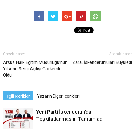
Önceki haber
Sonraki haber
Arsuz Halk Eğitim Müdürlüğü’nün
Zara, İskenderunluları Büyüledi
Yılsonu Sergi Açılışı Görkemli
Oldu
İlgili İçerikler
Yazarın Diğer İçerikleri
Yeni Parti İskenderun’da
Teşkilatlanmasını Tamamladı