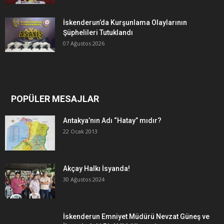
İskenderun’da Kurşunlama Olaylarının
Şüphelileri Tutuklandı
07 Ağustos 2026
POPÜLER MESAJLAR
Antakya’nın Adı “Hatay” mıdır?
22 Ocak 2013
Akçay Halkı İsyanda!
30 Ağustos 2024
İskenderun Emniyet Müdürü Nevzat Güneş ve