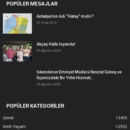
POPÜLER MESAJLAR
Antakya’nın Adı “Hatay” mıdır?
22 Ocak 2013
Akçay Halkı İsyanda!
30 Ağustos 2024
İskenderun Emniyet Müdürü Nevzat Güneş ve
İlçemizdeki Bir Yıllık Hizmeti…
26 Ağustos 2020
POPÜLER KATEGORİLER
Genel
13459
Kent-Yaşam
12592