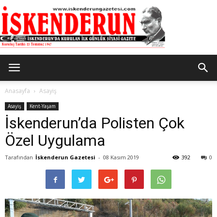
İskenderun
Anasayfa
Asayiş
Asayiş
Kent-Yaşam
İskenderun’da Polisten Çok
Gazetesi
Özel Uygulama
Tarafından
İskenderun Gazetesi
-
08 Kasım 2019
392
0