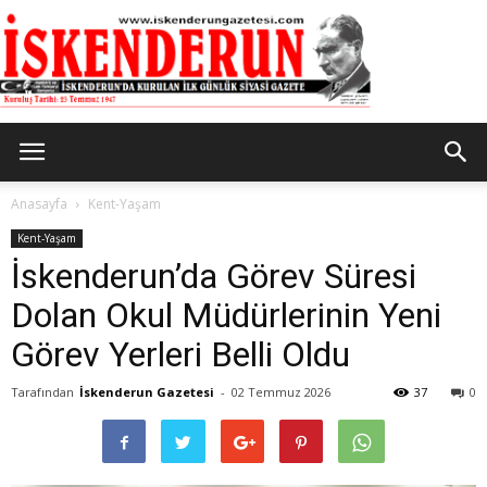
İskenderun
Anasayfa
Kent-Yaşam
Kent-Yaşam
İskenderun’da Görev Süresi
Gazetesi
Dolan Okul Müdürlerinin Yeni
Görev Yerleri Belli Oldu
Tarafından
İskenderun Gazetesi
-
02 Temmuz 2026
37
0