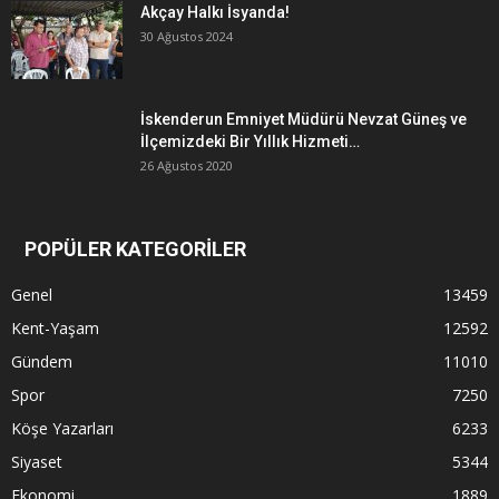
Akçay Halkı İsyanda!
30 Ağustos 2024
İskenderun Emniyet Müdürü Nevzat Güneş ve
İlçemizdeki Bir Yıllık Hizmeti…
26 Ağustos 2020
POPÜLER KATEGORİLER
Genel
13459
Kent-Yaşam
12592
Gündem
11010
Spor
7250
Köşe Yazarları
6233
Siyaset
5344
Ekonomi
1889