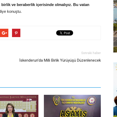
irlik ve beraberlik içerisinde olmalıyız. Bu vatan
diye konuştu.
Sonraki haber
İskenderun’da Milli Birlik Yürüyüşü Düzenlenecek