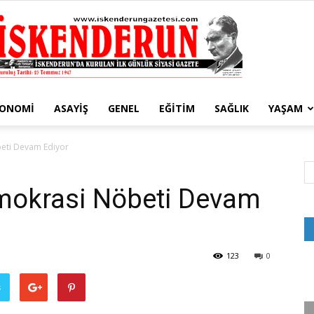
KONOMI
ASAYIŞ
GENEL
EĞITIM
SAĞLIK
YAŞAM
İskenderun
eti Devam Ediyor
mokrasi Nöbeti Devam
Gazetesi
123
0
ş