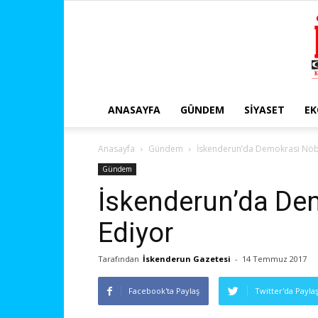
ANASAYFA
GÜNDEM
SIYASET
E
Anasayfa
Gündem
İskenderun’da Demokrasi Nöb
Gündem
İskenderun’da De
Ediyor
Tarafından
İskenderun Gazetesi
-
14 Temmuz 2017
Facebook'ta Paylaş
Twitter'da Payla