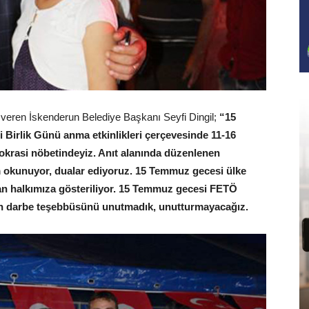
 veren İskenderun Belediye Başkanı Seyfi Dingil;
“15
 Birlik Günü anma etkinlikleri çerçevesinde 11-16
okrasi nöbetindeyiz. Anıt alanında düzenlenen
m okunuyor, dualar ediyoruz. 15 Temmuz gecesi ülke
an halkımıza gösteriliyor. 15 Temmuz gecesi FETÖ
in darbe teşebbüsünü unutmadık, unutturmayacağız.