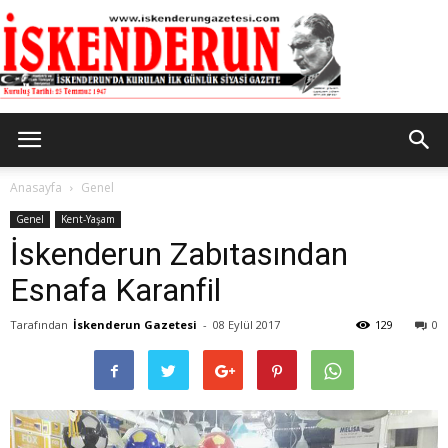
İskenderun
Anasayfa
Genel
Genel
Kent-Yaşam
İskenderun Zabıtasından
Gazetesi
Esnafa Karanfil
Tarafından
İskenderun Gazetesi
-
08 Eylül 2017
129
0