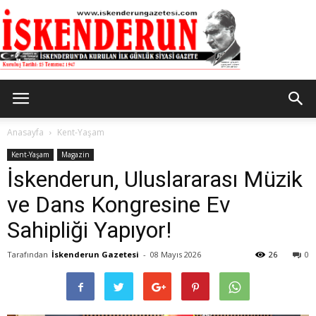
İskenderun
Anasayfa
Kent-Yaşam
Kent-Yaşam
Magazin
İskenderun, Uluslararası Müzik
Gazetesi
ve Dans Kongresine Ev
Sahipliği Yapıyor!
Tarafından
İskenderun Gazetesi
-
08 Mayıs 2026
26
0