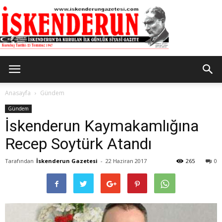
İskenderun
Anasayfa
Gündem
Gündem
İskenderun Kaymakamlığına
Gazetesi
Recep Soytürk Atandı
Tarafından
İskenderun Gazetesi
-
22 Haziran 2017
265
0