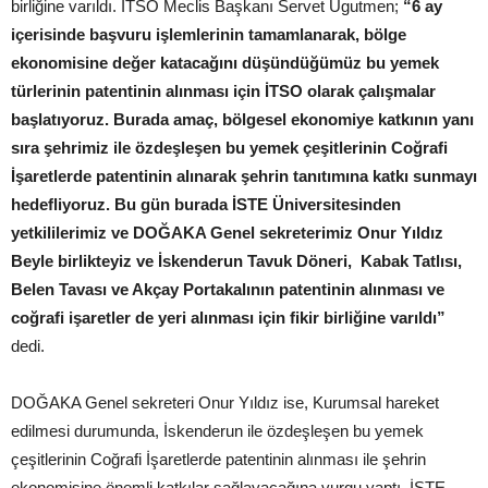
birliğine varıldı. İTSO Meclis Başkanı Servet Ugutmen;
“6 ay
içerisinde başvuru işlemlerinin tamamlanarak, bölge
ekonomisine değer katacağını düşündüğümüz bu yemek
türlerinin patentinin alınması için İTSO olarak çalışmalar
başlatıyoruz. Burada amaç, bölgesel ekonomiye katkının yanı
sıra şehrimiz ile özdeşleşen bu yemek çeşitlerinin Coğrafi
İşaretlerde patentinin alınarak şehrin tanıtımına katkı sunmayı
hedefliyoruz. Bu gün burada İSTE Üniversitesinden
yetkililerimiz ve DOĞAKA Genel sekreterimiz Onur Yıldız
Beyle birlikteyiz ve İskenderun Tavuk Döneri, Kabak Tatlısı,
Belen Tavası ve Akçay Portakalının patentinin alınması ve
coğrafi işaretler de yeri alınması için fikir birliğine varıldı”
dedi.
DOĞAKA Genel sekreteri Onur Yıldız ise, Kurumsal hareket
edilmesi durumunda, İskenderun ile özdeşleşen bu yemek
çeşitlerinin Coğrafi İşaretlerde patentinin alınması ile şehrin
ekonomisine önemli katkılar sağlayacağına vurgu yaptı. İSTE