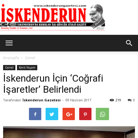
İskenderun
Anasayfa
Genel
Genel
Kent-Yaşam
İskenderun İçin ‘Coğrafi
Gazetesi
İşaretler’ Belirlendi
Tarafından
İskenderun Gazetesi
-
09 Haziran 2017
219
0