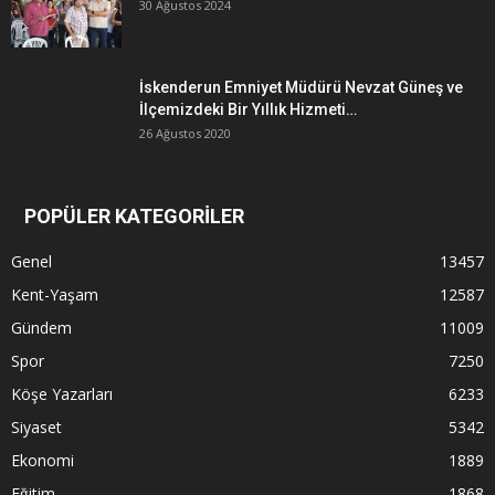
30 Ağustos 2024
İskenderun Emniyet Müdürü Nevzat Güneş ve
İlçemizdeki Bir Yıllık Hizmeti…
26 Ağustos 2020
POPÜLER KATEGORİLER
Genel
13457
Kent-Yaşam
12587
Gündem
11009
Spor
7250
Köşe Yazarları
6233
Siyaset
5342
Ekonomi
1889
Eğitim
1868