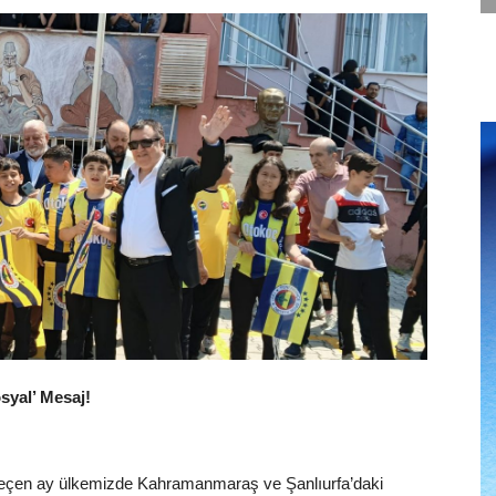
syal’ Mesaj!
 geçen ay ülkemizde Kahramanmaraş ve Şanlıurfa’daki