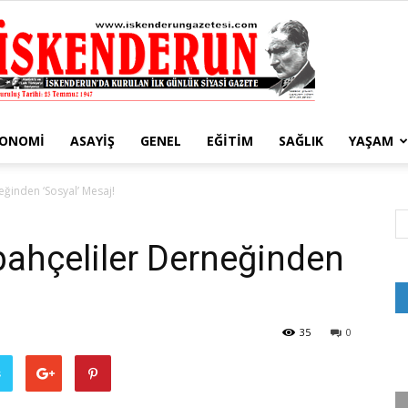
KONOMI
ASAYIŞ
GENEL
EĞITIM
SAĞLIK
YAŞAM
İskenderun
ğinden ‘Sosyal’ Mesaj!
ahçeliler Derneğinden
Gazetesi
35
0
ş