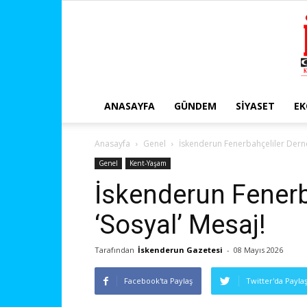
ANASAYFA
GÜNDEM
SIYASET
E
Anasayfa
Genel
İskenderun Fenerbahçeliler Derne
Genel
Kent-Yaşam
İskenderun Fenerb
‘Sosyal’ Mesaj!
Tarafından
İskenderun Gazetesi
-
08 Mayıs 2026
Facebook'ta Paylaş
Twitter'da Payla