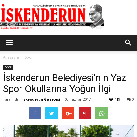
İskenderun
Anasayfa
Spor
Spor
İskenderun Belediyesi’nin Yaz
Gazetesi
Spor Okullarına Yoğun İlgi
Tarafından
İskenderun Gazetesi
-
03 Haziran 2017
119
0