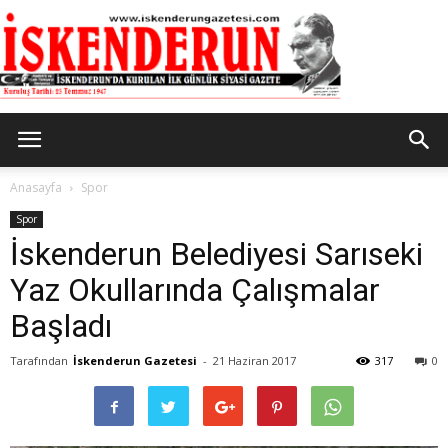
İskenderun
Anasayfa
Spor
Spor
İskenderun Belediyesi Sarıseki
Gazetesi
Yaz Okullarında Çalışmalar
Başladı
Tarafından
İskenderun Gazetesi
-
21 Haziran 2017
317
0