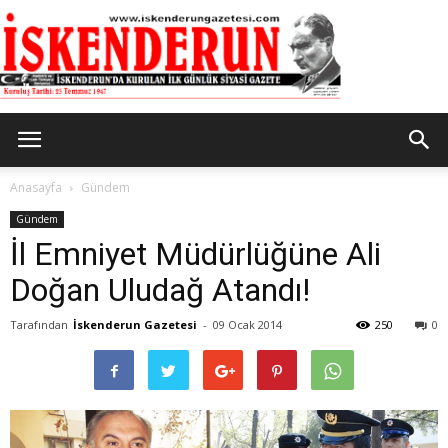
İskenderun
Anasayfa
Gündem
Gündem
İl Emniyet Müdürlüğüne Ali
Gazetesi
Doğan Uludağ Atandı!
Tarafından
İskenderun Gazetesi
-
09 Ocak 2014
250
0