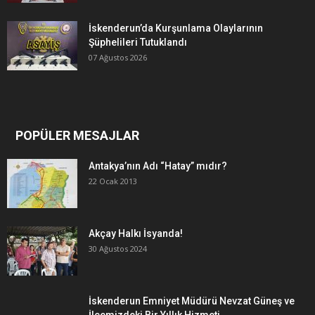
İskenderun’da Kurşunlama Olaylarının
Şüphelileri Tutuklandı
07 Ağustos 2026
POPÜLER MESAJLAR
Antakya’nın Adı “Hatay” mıdır?
22 Ocak 2013
Akçay Halkı İsyanda!
30 Ağustos 2024
İskenderun Emniyet Müdürü Nevzat Güneş ve
İlçemizdeki Bir Yıllık Hizmeti…