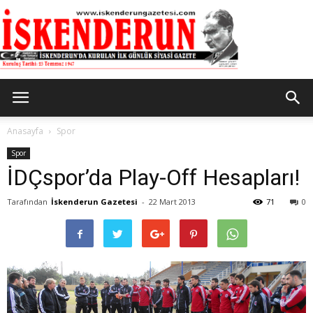
İskenderun
Anasayfa
Spor
Spor
İDÇspor’da Play-Off Hesapları!
Gazetesi
Tarafından
İskenderun Gazetesi
-
22 Mart 2013
71
0