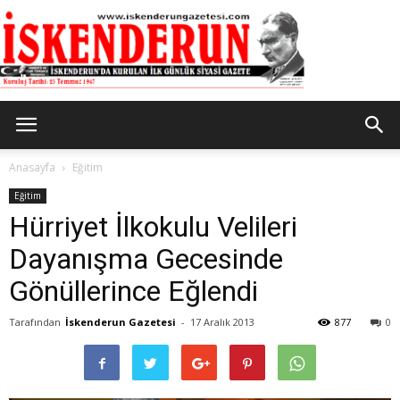
İskenderun
Anasayfa
Eğitim
Eğitim
Hürriyet İlkokulu Velileri
Gazetesi
Dayanışma Gecesinde
Gönüllerince Eğlendi
Tarafından
İskenderun Gazetesi
-
17 Aralık 2013
877
0