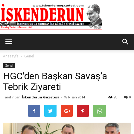
İskenderun
Anasayfa
Genel
Genel
HGC’den Başkan Savaş’a
Gazetesi
Tebrik Ziyareti
Tarafından
İskenderun Gazetesi
-
18 Nisan 2014
83
0