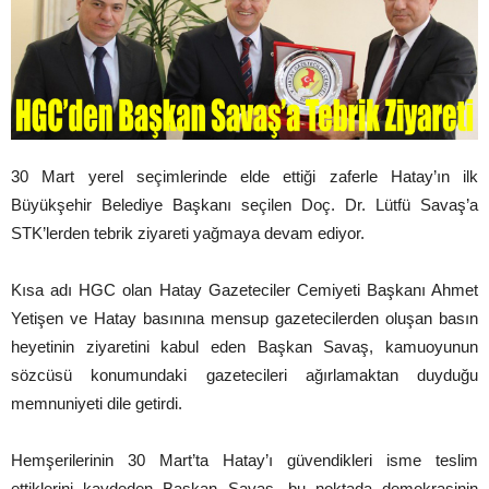
30 Mart yerel seçimlerinde elde ettiği zaferle Hatay’ın ilk
Büyükşehir Belediye Başkanı seçilen Doç. Dr. Lütfü Savaş’a
STK’lerden tebrik ziyareti yağmaya devam ediyor.
Kısa adı HGC olan Hatay Gazeteciler Cemiyeti Başkanı Ahmet
Yetişen ve Hatay basınına mensup gazetecilerden oluşan basın
heyetinin ziyaretini kabul eden Başkan Savaş, kamuoyunun
sözcüsü konumundaki gazetecileri ağırlamaktan duyduğu
memnuniyeti dile getirdi.
Hemşerilerinin 30 Mart’ta Hatay’ı güvendikleri isme teslim
ettiklerini kaydeden Başkan Savaş, bu noktada demokrasinin