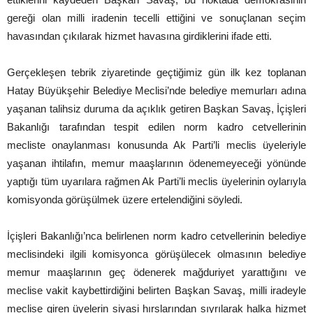
gereği olan milli iradenin tecelli ettiğini ve sonuçlanan seçim
havasından çıkılarak hizmet havasına girdiklerini ifade etti.
Gerçekleşen tebrik ziyaretinde geçtiğimiz gün ilk kez toplanan
Hatay Büyükşehir Belediye Meclisi’nde belediye memurları adına
yaşanan talihsiz duruma da açıklık getiren Başkan Savaş, İçişleri
Bakanlığı tarafından tespit edilen norm kadro cetvellerinin
mecliste onaylanması konusunda Ak Parti’li meclis üyeleriyle
yaşanan ihtilafın, memur maaşlarının ödenemeyeceği yönünde
yaptığı tüm uyarılara rağmen Ak Parti’li meclis üyelerinin oylarıyla
komisyonda görüşülmek üzere ertelendiğini söyledi.
İçişleri Bakanlığı’nca belirlenen norm kadro cetvellerinin belediye
meclisindeki ilgili komisyonca görüşülecek olmasının belediye
memur maaşlarının geç ödenerek mağduriyet yarattığını ve
meclise vakit kaybettirdiğini belirten Başkan Savaş, milli iradeyle
meclise giren üyelerin siyasi hırslarından sıyrılarak halka hizmet