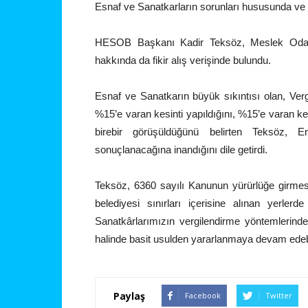
Esnaf ve Sanatkarların sorunları hususunda ve yer
HESOB Başkanı Kadir Teksöz, Meslek Odaları 
hakkında da fikir alış verişinde bulundu.
Esnaf ve Sanatkarın büyük sıkıntısı olan, Ve
%15’e varan kesinti yapıldığını, %15’e varan ke
birebir görüşüldüğünü belirten Teksöz, E
sonuçlanacağına inandığını dile getirdi.
Teksöz, 6360 sayılı Kanunun yürürlüğe girmes
belediyesi sınırları içerisine alınan yerler
Sanatkârlarımızın vergilendirme yöntemlerind
halinde basit usulden yararlanmaya devam edebile
Paylaş
Facebook
Twitter