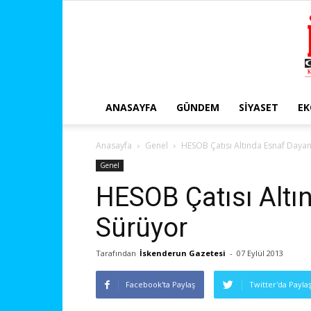
ANASAYFA
GÜNDEM
SIYASET
E
Anasayfa
Genel
HESOB Çatısı Altında Esnaf Daya
Genel
HESOB Çatısı Alt
Sürüyor
Tarafından
İskenderun Gazetesi
-
07 Eylül 2013
Facebook'ta Paylaş
Twitter'da Payla