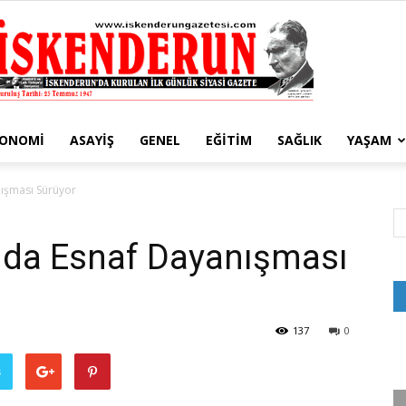
KONOMI
ASAYIŞ
GENEL
EĞITIM
SAĞLIK
YAŞAM
İskenderun
nışması Sürüyor
ında Esnaf Dayanışması
Gazetesi
137
0
ş