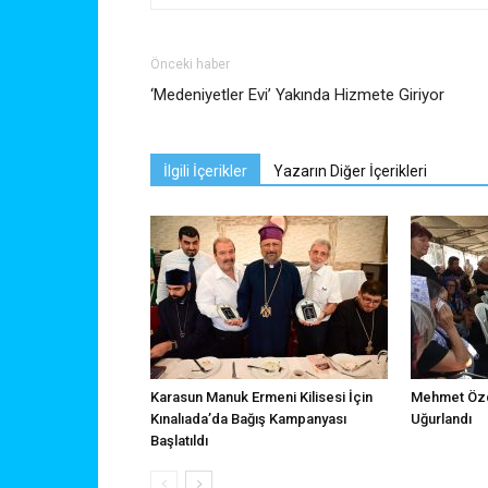
Önceki haber
‘Medeniyetler Evi’ Yakında Hizmete Giriyor
İlgili İçerikler
Yazarın Diğer İçerikleri
Karasun Manuk Ermeni Kilisesi İçin
Mehmet Özd
Kınalıada’da Bağış Kampanyası
Uğurlandı
Başlatıldı