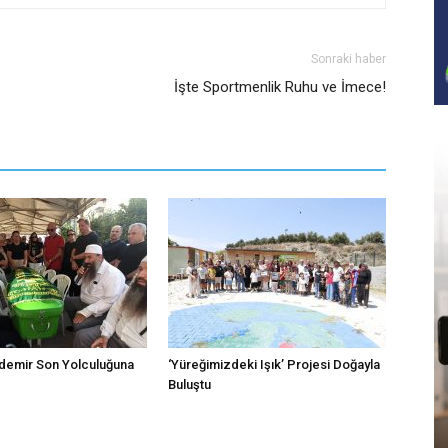
Sonraki haber
İşte Sportmenlik Ruhu ve İmece!
emir Son Yolculuğuna
‘Yüreğimizdeki Işık’ Projesi Doğayla
Buluştu