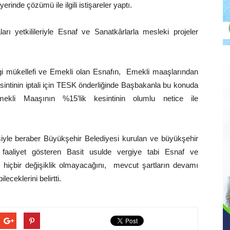
inde çözümü ile ilgili istişareler yaptı.
yetkilileriyle Esnaf ve Sanatkârlarla mesleki projeler
rgi mükellefi ve Emekli olan Esnafın, Emekli maaşlarından
sintinin iptali için TESK önderliğinde Başbakanla bu konuda
mekli Maaşının %15’lik kesintinin olumlu netice ile
iyle beraber Büyükşehir Belediyesi kurulan ve büyükşehir
de faaliyet gösteren Basit usulde vergiye tabi Esnaf ve
e hiçbir değişiklik olmayacağını, mevcut şartların devamı
ceklerini belirtti.