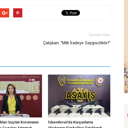
Sonraki haber
Çalışkan; “Milli İradeye Saygısızlıktır!”
kları Suçtan Korumanın
İskenderun’da Kurşunlama
 Cezaları Artırmak
Olaylarının Şüphelileri Tutuklandı