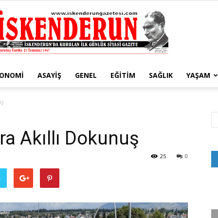
KONOMI
ASAYIŞ
GENEL
EĞITIM
SAĞLIK
YAŞAM
İskenderun
uş
a Akıllı Dokunuş
Gazetesi
25
0
ş