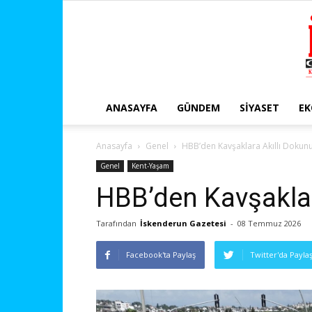
ANASAYFA
GÜNDEM
SIYASET
E
Anasayfa
Genel
HBB’den Kavşaklara Akıllı Dokun
Genel
Kent-Yaşam
HBB’den Kavşaklar
Tarafından
İskenderun Gazetesi
-
08 Temmuz 2026
Facebook'ta Paylaş
Twitter'da Payla