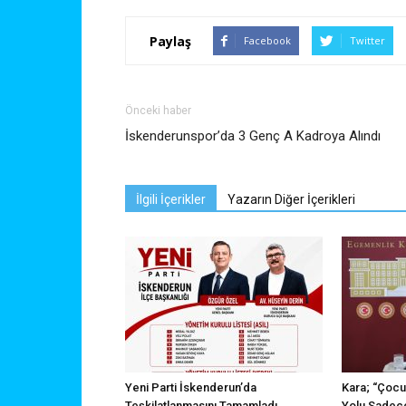
Paylaş
Facebook
Twitter
Önceki haber
İskenderunspor’da 3 Genç A Kadroya Alındı
İlgili İçerikler
Yazarın Diğer İçerikleri
Yeni Parti İskenderun’da
Kara; “Çocu
Teşkilatlanmasını Tamamladı
Yolu Sadece