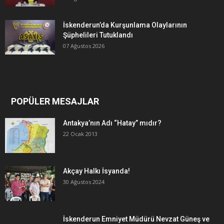
İskenderun’da Kurşunlama Olaylarının
Şüphelileri Tutuklandı
07 Ağustos 2026
POPÜLER MESAJLAR
Antakya’nın Adı “Hatay” mıdır?
22 Ocak 2013
Akçay Halkı İsyanda!
30 Ağustos 2024
İskenderun Emniyet Müdürü Nevzat Güneş ve