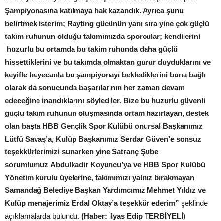
Şampiyonasına katılmaya hak kazandık. Ayrıca şunu
belirtmek isterim; Rayting gücünün yanı sıra yine çok güçlü
takım ruhunun olduğu takımımızda sporcular; kendilerini
huzurlu bu ortamda bu takim ruhunda daha güçlü
hissettiklerini ve bu takımda olmaktan gurur duyduklarını ve
keyifle heyecanla bu şampiyonayı beklediklerini buna bağlı
olarak da sonucunda başarılarının her zaman devam
edeceğine inandıklarını söylediler. Bize bu huzurlu güvenli
güçlü takım ruhunun oluşmasında ortam hazırlayan, destek
olan başta HBB Gençlik Spor Kulübü onursal Başkanımız
Lütfü Savaş’a, Kulüp Başkanımız Serdar Güven’e sonsuz
teşekkürlerimizi sunarken yine Satranç Şube
sorumlumuz Abdulkadir Koyuncu’ya ve HBB Spor Kulübü
Yönetim kurulu üyelerine, takımımızı yalnız bırakmayan
Samandağ Belediye Başkan Yardımcımız Mehmet Yıldız ve
Kulüp menajerimiz Erdal Oktay’a teşekkür ederim”
şeklinde
açıklamalarda bulundu.
(Haber: İlyas Edip TERBİYELİ)