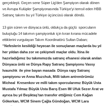
gerçekleşti. Geçen sene Süper Lig’den Şampiyon olarak dönen
ve Avrupa Kulüpler Şampiyonasında Türkiye’yi temsil eden HBB
Satranç takımı bu yıl Türkiye üçüncüsü olarak döndü.
13 gün süren ve dünyaca ünlü, oldukça da güçlü sporcuların
buluştuğu 14 takımın şampiyonluk için kıran kırana mücadele
ettiklerini vurgulayan Takım Koordinatörü Sultan Daban;
“Nefeslerin kesildiği heyecan ile sonuçlanan maçlarda bu yıl
her yıldan daha zor ve çekişmeli maçlar oldu. İtina ile
hazırladığımız bu takımımızda satranç efsanesi olarak anılan
Dünyaca ünlü ve Dünya Rapy Satranç Şampiyonu Vassy
Ivaunchk ile yine bayan masada Dünya rapy Satranç
şampiyonu ve Anna Muzchuk, Milli takım antrenörümüz
Micheal Kresenkov ve milli takım sporcularımız Büyük Usta
Mustafa Yılmaz Büyük Usta Barış Esen IM Ufuk Sezer Arat ve
ayrıca bu yıl Beşiktaş’tan transfer ettiğimiz Cem Kağan
Gökerkan, WCM Sinem Çağla Gündoğan, WCM Lara