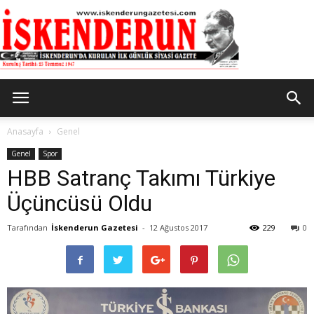
İskenderun
Anasayfa
Genel
Genel
Spor
HBB Satranç Takımı Türkiye
Gazetesi
Üçüncüsü Oldu
Tarafından
İskenderun Gazetesi
-
12 Ağustos 2017
229
0