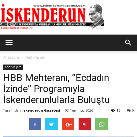
İskenderun
Anasayfa
Kent-Yaşam
Kent-Yaşam
HBB Mehteranı, “Ecdadın
Gazetesi
İzinde” Programıyla
İskenderunlularla Buluştu
Tarafından
İskenderun Gazetesi
-
03 Temmuz 2026
16
0