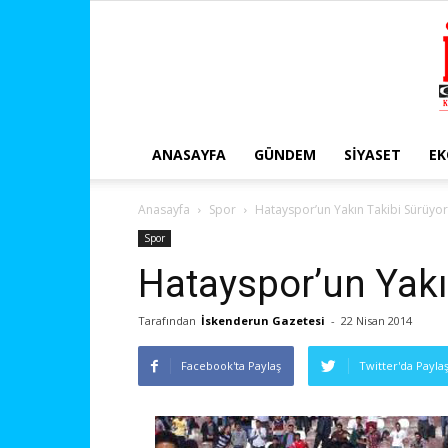
ANASAYFA
GÜNDEM
SIYASET
E
Anasayfa
Spor
Hatayspor’un Yakın Takibi Sürüyor
Spor
Hatayspor’un Yakı
Tarafından
İskenderun Gazetesi
-
22 Nisan 2014
Facebook'ta Paylaş
Twitter'da Payla