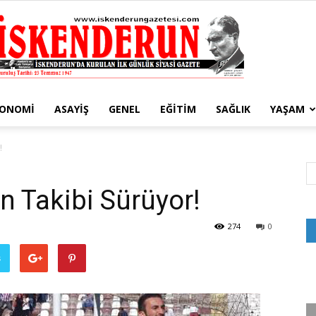
KONOMI
ASAYIŞ
GENEL
EĞITIM
SAĞLIK
YAŞAM
İskenderun
!
n Takibi Sürüyor!
Gazetesi
274
0
ş