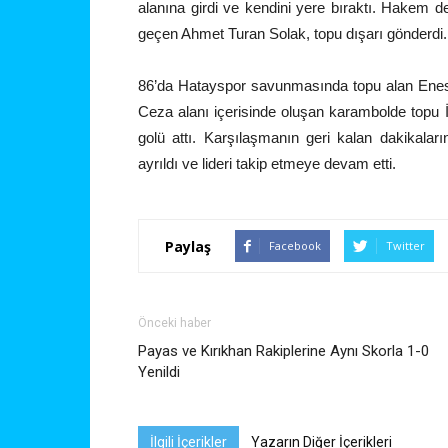
alanına girdi ve kendini yere bıraktı. Hakem d
geçen Ahmet Turan Solak, topu dışarı gönderdi.
86’da Hatayspor savunmasında topu alan Enes S
Ceza alanı içerisinde oluşan karambolde topu 
golü attı. Karşılaşmanın geri kalan dakikala
ayrıldı ve lideri takip etmeye devam etti.
Paylaş
Facebook
Twitter
Önceki haber
Payas ve Kırıkhan Rakiplerine Aynı Skorla 1-0
Yenildi
İlgili İçerikler
Yazarın Diğer İçerikleri