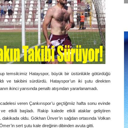
rup temsilcimiz Hatayspor, büyük bir üstünlükle götürdüğü
dı ve takibini sürdürdü. Hatayspor’un iki şutu direkten
nın ikinci yarısında penaltı atışından yararlanamadı.
cadelesi veren Çankırıspor’u geçtiğmiiz hafta sonu evinde
 etkili başladı. Rakip kalede etkili ataklar geliştiren
45. dakikada oldu. Gökhan Ünver’in sağdan ortasında Volkan
mer’in sert şutu kale direğinin dibinden avuta gitti.