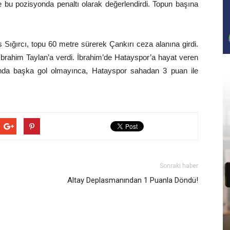
e bu pozisyonda penaltı olarak değerlendirdi. Topun başına
ığırcı, topu 60 metre sürerek Çankırı ceza alanına girdi.
İbrahim Taylan’a verdi. İbrahim’de Hatayspor’a hayat veren
rında başka gol olmayınca, Hatayspor sahadan 3 puan ile
Sonraki haber
Altay Deplasmanından 1 Puanla Döndü!