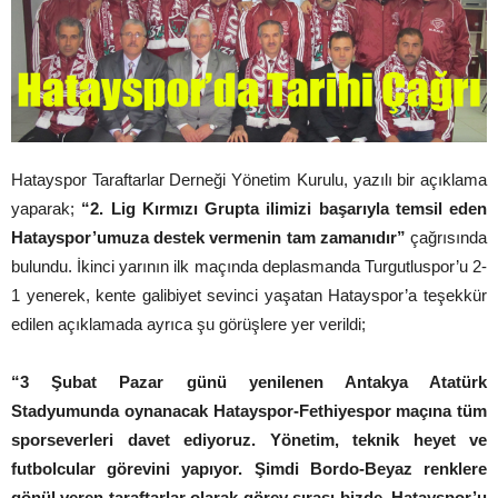
Hatayspor Taraftarlar Derneği Yönetim Kurulu, yazılı bir açıklama
yaparak;
“2. Lig Kırmızı Grupta ilimizi başarıyla temsil eden
Hatayspor’umuza destek vermenin tam zamanıdır”
çağrısında
bulundu. İkinci yarının ilk maçında deplasmanda Turgutluspor’u 2-
1 yenerek, kente galibiyet sevinci yaşatan Hatayspor’a teşekkür
edilen açıklamada ayrıca şu görüşlere yer verildi;
“3 Şubat Pazar günü yenilenen Antakya Atatürk
Stadyumunda oynanacak Hatayspor-Fethiyespor maçına tüm
sporseverleri davet ediyoruz. Yönetim, teknik heyet ve
futbolcular görevini yapıyor. Şimdi Bordo-Beyaz renklere
gönül veren taraftarlar olarak görev sırası bizde. Hatayspor’u