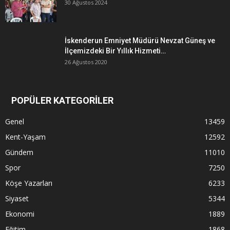
30 Ağustos 2024
İskenderun Emniyet Müdürü Nevzat Güneş ve
İlçemizdeki Bir Yıllık Hizmeti…
26 Ağustos 2020
POPÜLER KATEGORİLER
Genel
13459
Kent-Yaşam
12592
Gündem
11010
Spor
7250
Köşe Yazarları
6233
Siyaset
5344
Ekonomi
1889
Eğitim
1868