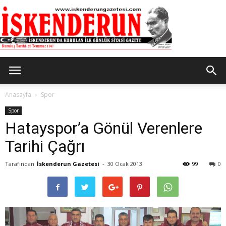
İskenderun
Anasayfa
Spor
Spor
Hatayspor’a Gönül Verenlere
Gazetesi
Tarihi Çağrı
Tarafından
İskenderun Gazetesi
-
30 Ocak 2013
99
0