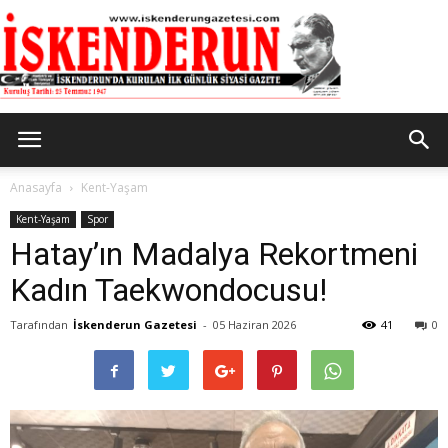
İskenderun
Anasayfa
Kent-Yaşam
Kent-Yaşam
Spor
Hatay’ın Madalya Rekortmeni
Gazetesi
Kadın Taekwondocusu!
Tarafından
İskenderun Gazetesi
-
05 Haziran 2026
41
0