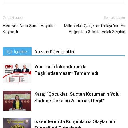
Önceki haber
Sonraki haber
Hemşire Nida Şanal Hayatını
Milletvekili Çalışkan Türkiye’nin En
Kaybetti
Beğenilen 3. Milletvekili Seçildi!
İlgili İçerikler
Yazarın Diğer İçerikleri
Yeni Parti İskenderun’da
Teşkilatlanmasını Tamamladı
Kara; “Çocukları Suçtan Korumanın Yolu
Sadece Cezaları Artırmak Değil”
İskenderun’da Kurşunlama Olaylarının
Şüphelileri Tutuklandı