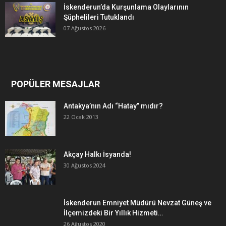
İskenderun’da Kurşunlama Olaylarının
Şüphelileri Tutuklandı
07 Ağustos 2026
POPÜLER MESAJLAR
Antakya’nın Adı “Hatay” mıdır?
22 Ocak 2013
Akçay Halkı İsyanda!
30 Ağustos 2024
İskenderun Emniyet Müdürü Nevzat Güneş ve
İlçemizdeki Bir Yıllık Hizmeti…
26 Ağustos 2020