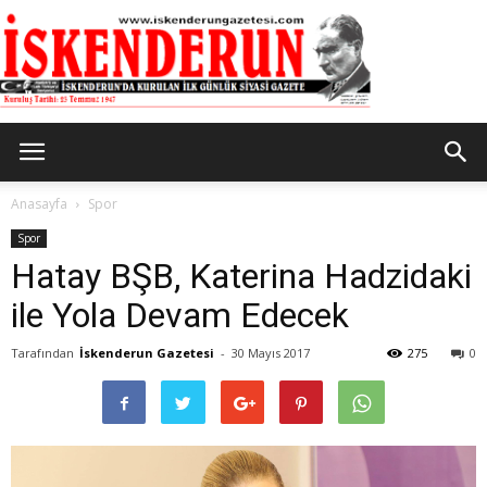
İskenderun
Anasayfa
Spor
Spor
Hatay BŞB, Katerina Hadzidaki
Gazetesi
ile Yola Devam Edecek
Tarafından
İskenderun Gazetesi
-
30 Mayıs 2017
275
0