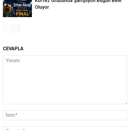
Körfez Grubunda Şampiyon Bugün Belli
Oluyor
CEVAPLA