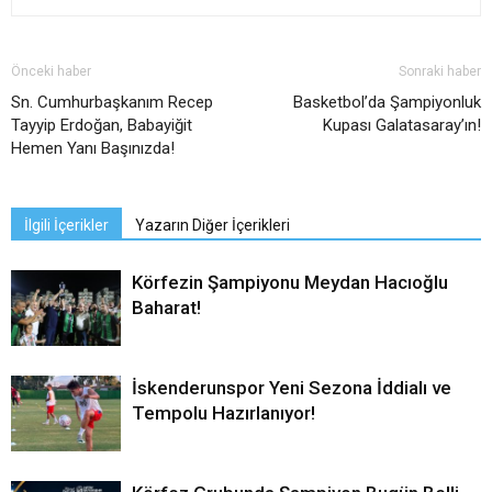
Önceki haber
Sonraki haber
Sn. Cumhurbaşkanım Recep
Basketbol’da Şampiyonluk
Tayyip Erdoğan, Babayiğit
Kupası Galatasaray’ın!
Hemen Yanı Başınızda!
İlgili İçerikler
Yazarın Diğer İçerikleri
Körfezin Şampiyonu Meydan Hacıoğlu
Baharat!
İskenderunspor Yeni Sezona İddialı ve
Tempolu Hazırlanıyor!