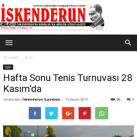
İskenderun
Anasayfa
Spor
Spor
Hafta Sonu Tenis Turnuvası 28
Gazetesi
Kasım’da
Tarafından
İskenderun Gazetesi
-
15 Kasım 2013
96
0