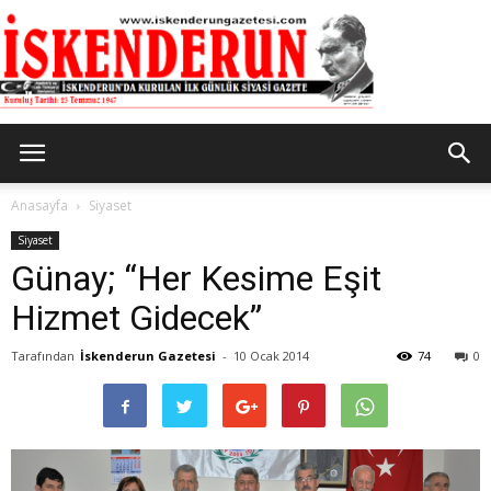
İskenderun
Anasayfa
Siyaset
Siyaset
Günay; “Her Kesime Eşit
Gazetesi
Hizmet Gidecek”
Tarafından
İskenderun Gazetesi
-
10 Ocak 2014
74
0