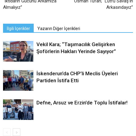
“İktidarın Gücünü Arkamıza
Osman Tufan; “Lütfü Savaş’ın
Almalıyız”
Arkasındayız”
İlgili İçerikler
Yazarın Diğer İçerikleri
Vekil Kara; “Taşımacılık Gelişirken
Şoförlerin Hakları Yerinde Sayıyor”
İskenderun’da CHP’li Meclis Üyeleri
Partiden İstifa Etti
Defne, Arsuz ve Erzin’de Toplu İstifalar!