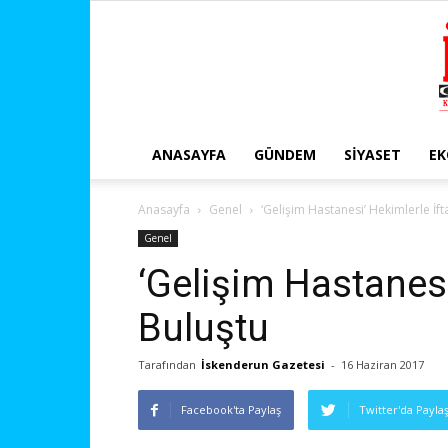
ANASAYFA
GÜNDEM
SIYASET
E
Anasayfa
Genel
‘Gelişim Hastanesi’ Hekimlerle İf
Genel
‘Gelişim Hastanesi
Buluştu
Tarafından
İskenderun Gazetesi
-
16 Haziran 2017
Facebook'ta Paylaş
Twitter'da Payla