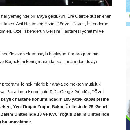
ftar yemeğinde bir araya geldi. Anıl Life Otel’de düzenlenen
stanesi Acil Hekimleri; Erzin, Dörtyol, Payas, İskenderun,
ekimleri, Özel İskenderun Gelişim Hastanesi yönetimi ve
cer’in ezan okumasıyla başlayan iftar programının
 ve Başhekimi konuşmasında, katılımlarından dolayı
tar programı ile hekimlerle bir araya gelmekten mutluluk
umsal Pazarlama Koordinatörü Dr. Cengiz Gündüz;
“Özel
n büyük hastane konumundadır. 185 yatak kapasitesine
nurken; Yeni Doğan Yoğun Bakım Ünitesinde 28, Genel
 Bakım Ünitesinde 13 ve KVC Yoğun Bakım Ünitesinde
ı bulunmaktadır.