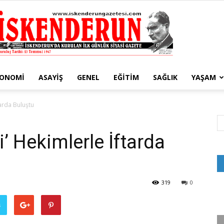
KONOMI
ASAYIŞ
GENEL
EĞITIM
SAĞLIK
YAŞAM
İskenderun
tarda Buluştu
’ Hekimlerle İftarda
Gazetesi
319
0
ş