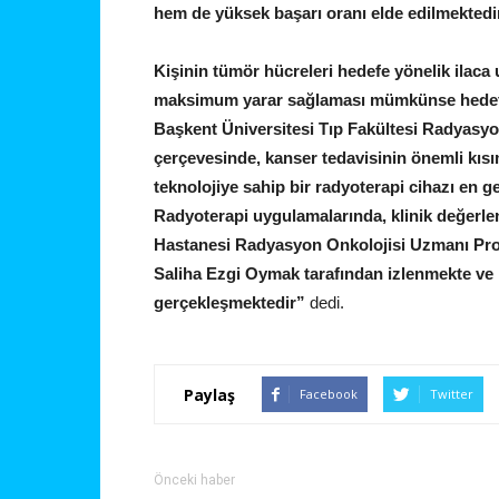
hem de yüksek başarı oranı elde edilmektedir
Kişinin tümör hücreleri hedefe yönelik ilaca
maksimum yarar sağlaması mümkünse hedefe y
Başkent Üniversitesi Tıp Fakültesi Radyasyon 
çerçevesinde, kanser tedavisinin önemli kısı
teknolojiye sahip bir radyoterapi cihazı en g
Radyoterapi uygulamalarında, klinik değerle
Hastanesi Radyasyon Onkolojisi Uzmanı Pro
Saliha Ezgi Oymak tarafından izlenmekte ve h
gerçekleşmektedir”
dedi.
Paylaş
Facebook
Twitter
Önceki haber