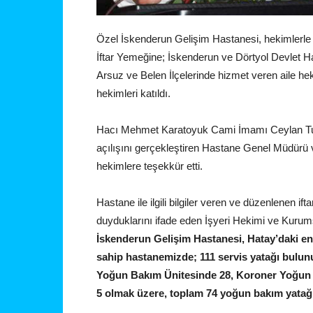
Özel İskenderun Gelişim Hastanesi, hekimlerle i
İftar Yemeğine; İskenderun ve Dörtyol Devlet Ha
Arsuz ve Belen İlçelerinde hizmet veren aile h
hekimleri katıldı.
Hacı Mehmet Karatoyuk Cami İmamı Ceylan Tun
açılışını gerçekleştiren Hastane Genel Müdürü
hekimlere teşekkür etti.
Hastane ile ilgili bilgiler veren ve düzenlenen if
duyduklarını ifade eden İşyeri Hekimi ve Kur
İskenderun Gelişim Hastanesi, Hatay’daki e
sahip hastanemizde; 111 servis yatağı bulu
Yoğun Bakım Ünitesinde 28, Koroner Yoğun
5 olmak üzere, toplam 74 yoğun bakım yatağ