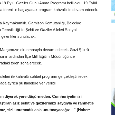
19 Eylül Gaziler Günü Anma Programı belli oldu. 19 Eylül
na töreni ile başlayacak program kahvaltı ile devam edecek.
na Kaymakamlık, Garnizon Komutanlığı, Belediye
emsilciliği ile Şehit ve Gaziler Aileleri Sosyal
çelenkler sunulacak.
klal Marşımızın okunmasıyla devam edecek. Gazi Şükrü
asının ardından İlçe Milli Eğitim Müdürlüğünce
uradaki tören sona erecek.
eleri ile kahvaltı sohbet programı gerçekleştirilecek.
 ayrıca şu ifadelere yer verildi;
yim diyerek yere düşürmeden, Cumhuriyetimizi
aştıran aziz şehit ve gazilerimizi saygıyla ve rahmetle
nız, sizi unutmadık asla unutmayacağız…”
(Haber: