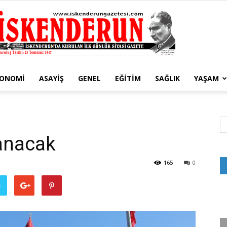
KONOMI
ASAYIŞ
GENEL
EĞITIM
SAĞLIK
YAŞAM
İskenderun
lanacak
Gazetesi
165
0
ş