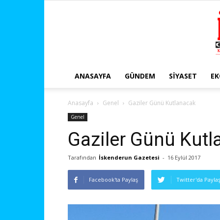
ANASAYFA
GÜNDEM
SIYASET
E
Anasayfa
Genel
Gaziler Günü Kutlanacak
Genel
Gaziler Günü Kut
Tarafından
İskenderun Gazetesi
-
16 Eylül 2017
Facebook'ta Paylaş
Twitter'da Payla