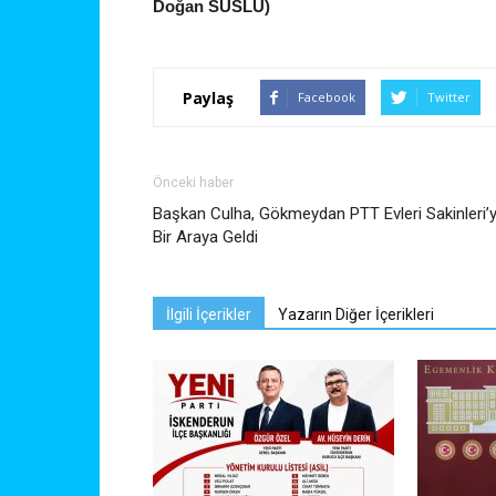
Doğan SÜSLÜ)
Paylaş
Facebook
Twitter
Önceki haber
Başkan Culha, Gökmeydan PTT Evleri Sakinleri’y
Bir Araya Geldi
İlgili İçerikler
Yazarın Diğer İçerikleri