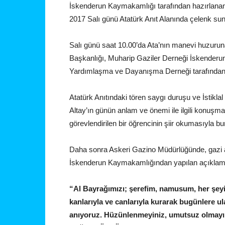
İskenderun Kaymakamlığı tarafından hazırlanan 
2017 Salı günü Atatürk Anıt Alanında çelenk su
Salı günü saat 10.00’da Ata’nın manevi huzuru
Başkanlığı, Muharip Gaziler Derneği İskenderun T
Yardımlaşma ve Dayanışma Derneği tarafından 
Atatürk Anıtındaki tören saygı duruşu ve İsti
Altay’ın günün anlam ve önemi ile ilgili konuşm
görevlendirilen bir öğrencinin şiir okumasıyla b
Daha sonra Askeri Gazino Müdürlüğünde, gazi ail
İskenderun Kaymakamlığından yapılan açıklamada
“Al Bayrağımızı; şerefim, namusum, her şe
kanlarıyla ve canlarıyla kurarak bugünlere ul
anıyoruz. Hüzünlenmeyiniz, umutsuz olmayı