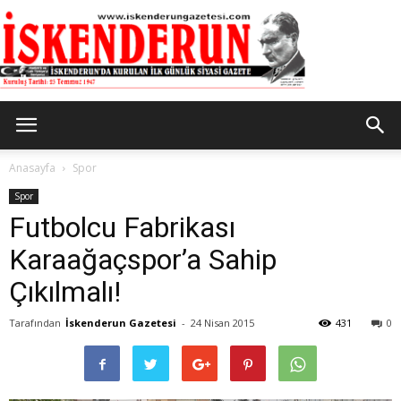
İskenderun
Anasayfa
Spor
Spor
Futbolcu Fabrikası
Gazetesi
Karaağaçspor’a Sahip
Çıkılmalı!
Tarafından
İskenderun Gazetesi
-
24 Nisan 2015
431
0