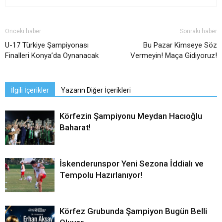
Önceki haber
Sonraki haber
U-17 Türkiye Şampiyonası
Bu Pazar Kimseye Söz
Finalleri Konya’da Oynanacak
Vermeyin! Maça Gidiyoruz!
İlgili İçerikler
Yazarın Diğer İçerikleri
Körfezin Şampiyonu Meydan Hacıoğlu
Baharat!
İskenderunspor Yeni Sezona İddialı ve
Tempolu Hazırlanıyor!
Körfez Grubunda Şampiyon Bugün Belli