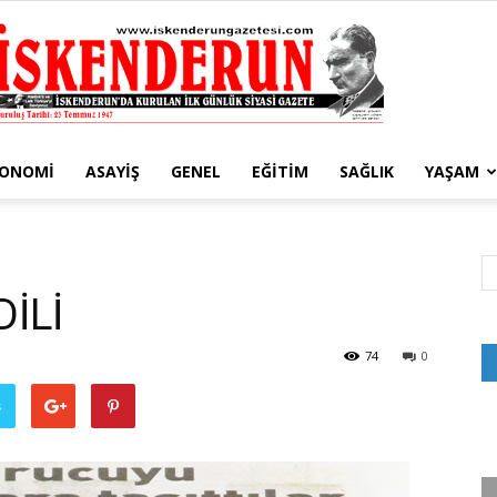
KONOMI
ASAYIŞ
GENEL
EĞITIM
SAĞLIK
YAŞAM
İskenderun
İLİ
Gazetesi
74
0
ş