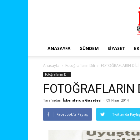
ANASAYFA
GÜNDEM
SIYASET
E
Anasayfa
Fotoğrafların Dili
FOTOĞRAFLARIN DİLİ
Fotoğrafların Dili
FOTOĞRAFLARIN D
Tarafından
İskenderun Gazetesi
-
09 Nisan 2014
Facebook'ta Paylaş
Twitter'da Payla