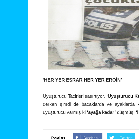
‘HER YER ESRAR HER YER EROİN’
Uyuşturucu Tacirleri şaşırtıyor.
‘Uyuşturucu Ku
derken şimdi de bacaklarda ve ayaklarda k
uyuşturucu varmış ki
‘ayağa kadar’
düşmüş!
‘
Paylaş
Facebook
Twitter