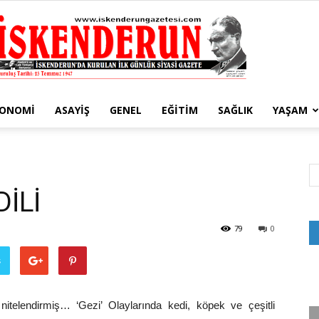
KONOMI
ASAYIŞ
GENEL
EĞITIM
SAĞLIK
YAŞAM
İskenderun
İLİ
Gazetesi
79
0
ş
itelendirmiş… ‘Gezi’ Olaylarında kedi, köpek ve çeşitli