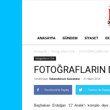
ANASAYFA
GÜNDEM
SIYASET
E
Anasayfa
Fotoğrafların Dili
FOTOĞRAFLARIN DİLİ
Fotoğrafların Dili
FOTOĞRAFLARIN D
Tarafından
İskenderun Gazetesi
-
31 Mart 2014
Facebook'ta Paylaş
Twitter'da Payla
Başbakan Erdoğan ’17 Aralık’ı komplo diye n