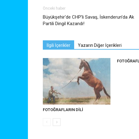
Önceki haber
Büyükşehir’de CHP’li Savaş, İskenderun’da Ak
Partili Dingil Kazandı!
İlgili İçerikler
Yazarın Diğer İçerikleri
FOTOĞRAFL
FOTOĞRAFLARIN DİLİ