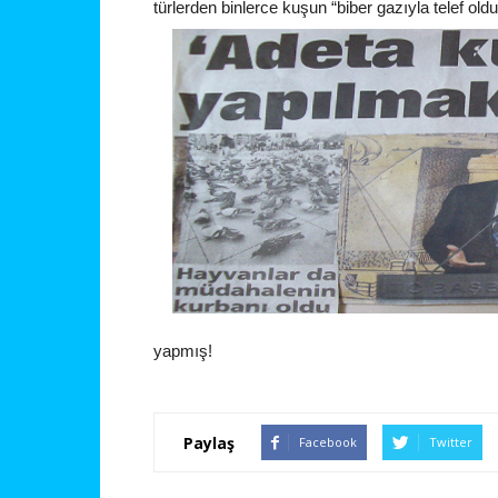
türlerden binlerce kuşun “biber gazıyla telef old
yapmış!
Paylaş
Facebook
Twitter