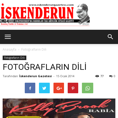
İskenderun
Anasayfa
Fotoğrafların Dili
Fotoğrafların Dili
FOTOĞRAFLARIN DİLİ
Gazetesi
Tarafından
İskenderun Gazetesi
-
15 Ocak 2014
77
0