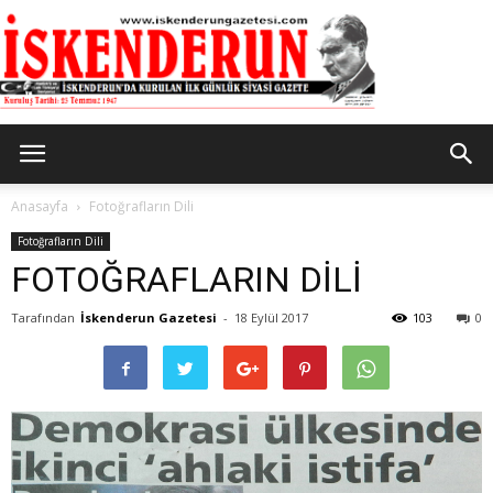
İskenderun
Anasayfa
Fotoğrafların Dili
Fotoğrafların Dili
FOTOĞRAFLARIN DİLİ
Gazetesi
Tarafından
İskenderun Gazetesi
-
18 Eylül 2017
103
0