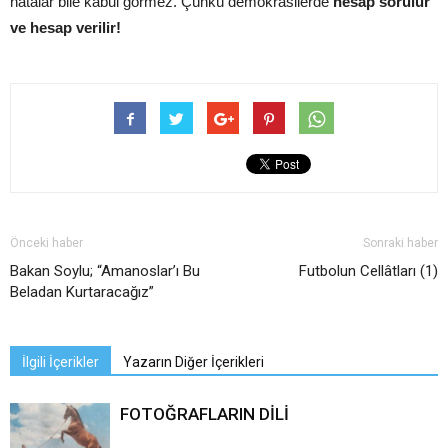
hatalar bile kabul görmez. Çünkü demokrasilerde
hesap sorulur
ve hesap verilir!
Önceki haber
Sonraki haber
Bakan Soylu; “Amanoslar’ı Bu
Futbolun Cellâtları (1)
Beladan Kurtaracağız”
İlgili İçerikler
Yazarın Diğer İçerikleri
FOTOĞRAFLARIN DİLİ