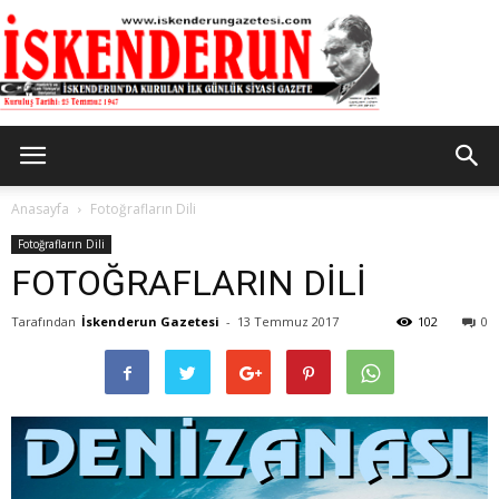
İskenderun
Anasayfa
Fotoğrafların Dili
Fotoğrafların Dili
FOTOĞRAFLARIN DİLİ
Gazetesi
Tarafından
İskenderun Gazetesi
-
13 Temmuz 2017
102
0