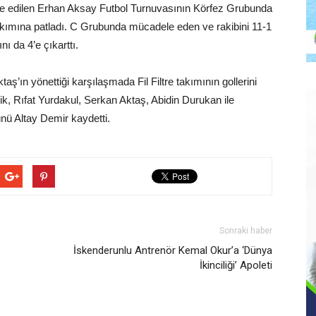
ze edilen Erhan Aksay Futbol Turnuvasının Körfez Grubunda
akımına patladı. C Grubunda mücadele eden ve rakibini 11-1
ını da 4’e çıkarttı.
ş’ın yönettiği karşılaşmada Fil Filtre takımının gollerini
ik, Rıfat Yurdakul, Serkan Aktaş, Abidin Durukan ile
ü Altay Demir kaydetti.
Sonraki haber
İskenderunlu Antrenör Kemal Okur’a ‘Dünya
İkinciliği’ Apoleti