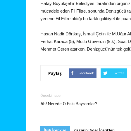
Hatay Büyükşehir Belediyesi tarafından organi
mücadele eden Fil Filtre, sonunda Denizgücü t
yenene Fil Filtre aldığı bu farklı galibiyet ile puan
Hasan Nadir Dörtkaş, İsmail Çetin ile M.Uğur Akta
Ferhat Karaca (5), Mutlu Güvercin (k.k), Suat D
Mehmet Ceren atarken, Denizgücü’nün tek golün
Paylaş
Facebook
Twitter
Önceki haber
Ah! Nerede O Eski Bayramlar?
İlgili İçerikler
Yazarın Diğer İçerikleri