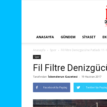
ANASAYFA
GÜNDEM
SIYASET
E
Anasayfa
Spor
Fil Filtre Denizgücü’ne Patladı: 11-
Spor
Fil Filtre Denizgüc
Tarafından
İskenderun Gazetesi
-
19 Haziran 2017
Facebook'ta Paylaş
Twitter'da Payla