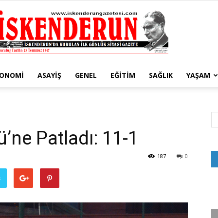
KONOMI
ASAYIŞ
GENEL
EĞITIM
SAĞLIK
YAŞAM
İskenderun
1
ü’ne Patladı: 11-1
Gazetesi
187
0
ş