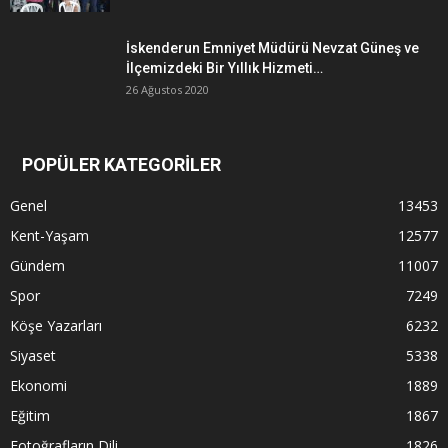
İskenderun Emniyet Müdürü Nevzat Güneş ve
İlçemizdeki Bir Yıllık Hizmeti…
26 Ağustos 2020
POPÜLER KATEGORİLER
Genel
13453
Kent-Yaşam
12577
Gündem
11007
Spor
7249
Köşe Yazarları
6232
Siyaset
5338
Ekonomi
1889
Eğitim
1867
Fotoğrafların Dili
1826