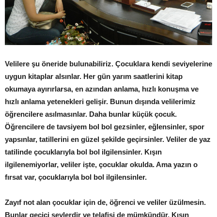
Velilere şu öneride bulunabiliriz. Çocuklara kendi seviyelerine
uygun kitaplar alsınlar. Her gün yarım saatlerini kitap
okumaya ayırırlarsa, en azından anlama, hızlı konuşma ve
hızlı anlama yetenekleri gelişir. Bunun dışında velilerimiz
öğrencilere asılmasınlar. Daha bunlar küçük çocuk.
Öğrencilere de tavsiyem bol bol gezsinler, eğlensinler, spor
yapsınlar, tatillerini en güzel şekilde geçirsinler. Veliler de yaz
tatilinde çocuklarıyla bol bol ilgilensinler. Kışın
ilgilenemiyorlar, veliler işte, çocuklar okulda. Ama yazın o
fırsat var, çocuklarıyla bol bol ilgilensinler.
Zayıf not alan çocuklar için de, öğrenci ve veliler üzülmesin.
Bunlar geçici şeylerdir ve telafisi de mümkündür. Kışın