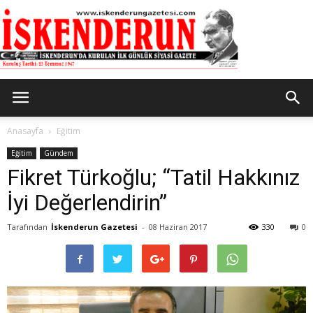
İskenderun
Anasayfa
Eğitim
Eğitim
Gündem
Fikret Türkoğlu; “Tatil Hakkınız
Gazetesi
İyi Değerlendirin”
Tarafından
İskenderun Gazetesi
-
08 Haziran 2017
330
0