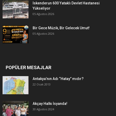
İskenderun 600 Yataklı Devlet Hastanesi
Yükseliyor
05 Ağustos 2026
Bir Gece Müzik, Bir Gelecek Umut!
05 Ağustos 2026
POPÜLER MESAJLAR
Antakya’nın Adı “Hatay” mıdır?
22 Ocak 2013
Akçay Halkı İsyanda!
30 Ağustos 2024