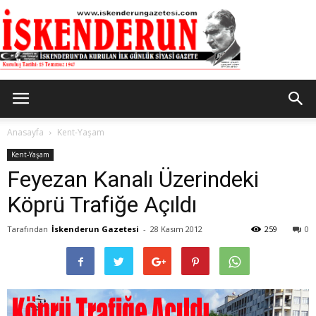
İskenderun
Anasayfa
Kent-Yaşam
Kent-Yaşam
Feyezan Kanalı Üzerindeki
Gazetesi
Köprü Trafiğe Açıldı
Tarafından
İskenderun Gazetesi
-
28 Kasım 2012
259
0