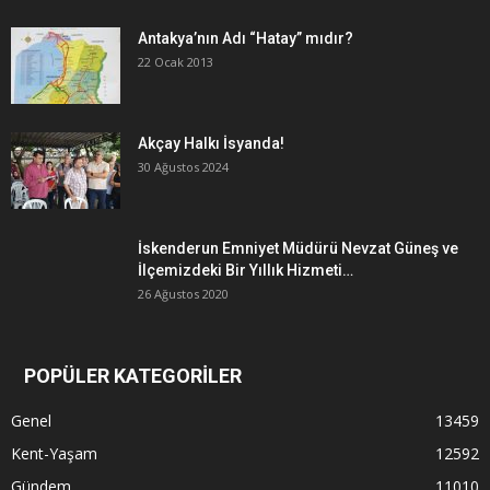
Antakya’nın Adı “Hatay” mıdır?
22 Ocak 2013
Akçay Halkı İsyanda!
30 Ağustos 2024
İskenderun Emniyet Müdürü Nevzat Güneş ve
İlçemizdeki Bir Yıllık Hizmeti…
26 Ağustos 2020
POPÜLER KATEGORİLER
Genel
13459
Kent-Yaşam
12592
Gündem
11010