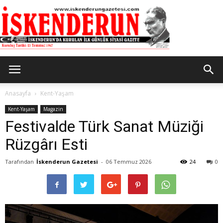
İskenderun
Anasayfa
Kent-Yaşam
Kent-Yaşam
Magazin
Festivalde Türk Sanat Müziği
Gazetesi
Rüzgârı Esti
Tarafından
İskenderun Gazetesi
-
06 Temmuz 2026
24
0