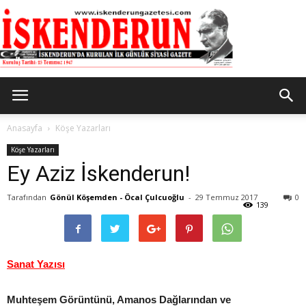
İskenderun
Anasayfa
Köşe Yazarları
Köşe Yazarları
Ey Aziz İskenderun!
Gazetesi
Tarafından
Gönül Köşemden - Öcal Çulcuoğlu
-
29 Temmuz 2017
0
139
Sanat Yazısı
Muhteşem Görüntünü, Amanos Dağlarından ve