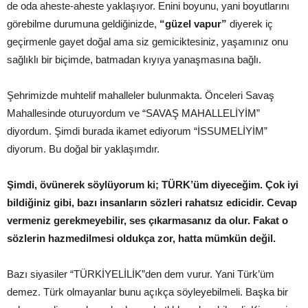
de oda aheste-aheste yaklaşıyor. Enini boyunu, yani boyutlarını
görebilme durumuna geldiğinizde,
“güzel vapur”
diyerek iç
geçirmenle gayet doğal ama siz gemiciktesiniz, yaşamınız onu
sağlıklı bir biçimde, batmadan kıyıya yanaşmasına bağlı.
Şehrimizde muhtelif mahalleler bulunmakta. Önceleri Savaş
Mahallesinde oturuyordum ve “SAVAŞ MAHALLELİYİM”
diyordum. Şimdi burada ikamet ediyorum “İSSUMELİYİM”
diyorum. Bu doğal bir yaklaşımdır.
Şimdi, övünerek söylüyorum ki; TÜRK’üm diyeceğim. Çok iyi
bildiğiniz gibi, bazı insanların sözleri rahatsız edicidir. Cevap
vermeniz gerekmeyebilir, ses çıkarmasanız da olur. Fakat o
sözlerin hazmedilmesi oldukça zor, hatta mümkün değil.
Bazı siyasiler “TÜRKİYELİLİK”den dem vurur. Yani Türk’üm
demez. Türk olmayanlar bunu açıkça söyleyebilmeli. Başka bir