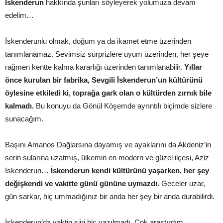
İskenderun
hakkında şunları söyleyerek yolumuza devam
edelim…
İskenderunlu olmak, doğum ya da ikamet etme üzerinden
tanımlanamaz. Sevimsiz sürprizlere uyum üzerinden, her şeye
rağmen kentte kalma kararlığı üzerinden tanımlanabilir.
Yıllar
önce kurulan bir fabrika, Sevgili İskenderun’un kültürünü
öylesine etkiledi ki, toprağa gark olan o kültürden zırnık bile
kalmadı.
Bu konuyu da Gönül Köşemde ayrıntılı biçimde sizlere
sunacağım.
Başını Amanos Dağlarsına dayamış ve ayaklarını da Akdeniz’in
serin sularına uzatmış, ülkemin en modern ve güzel ilçesi, Aziz
İskenderun…
İskenderun kendi kültürünü yaşarken, her şey
değişkendi ve vakitte günü gününe uymazdı.
Geceler uzar,
gün sarkar, hiç ummadığınız bir anda her şey bir anda durabilirdi.
İskenderun’da vaktin şiiri hiç yazılmadı. Çok araştırdım,