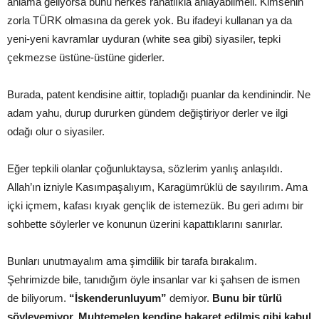
anlama geliyorsa bunu herkes rahatlıkla anlayabilmeli. Kimsenin
zorla TÜRK olmasına da gerek yok. Bu ifadeyi kullanan ya da
yeni-yeni kavramlar uyduran (white sea gibi) siyasiler, tepki
çekmezse üstüne-üstüne giderler.
Burada, patent kendisine aittir, topladığı puanlar da kendinindir. Ne
adam yahu, durup dururken gündem değiştiriyor derler ve ilgi
odağı olur o siyasiler.
Eğer tepkili olanlar çoğunluktaysa, sözlerim yanlış anlaşıldı.
Allah’ın izniyle Kasımpaşalıyım, Karagümrüklü de sayılırım. Ama
içki içmem, kafası kıyak gençlik de istemezük. Bu geri adımı bir
sohbette söylerler ve konunun üzerini kapattıklarını sanırlar.
Bunları unutmayalım ama şimdilik bir tarafa bırakalım.
Şehrimizde bile, tanıdığım öyle insanlar var ki şahsen de ismen
de biliyorum.
“İskenderunluyum”
demiyor.
Bunu bir türlü
söyleyemiyor. Muhtemelen kendine hakaret edilmiş gibi kabul