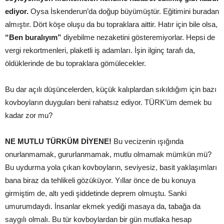
ediyor.
Oysa İskenderun’da doğup büyümüştür. Eğitimini buradan
almıştır. Dört köşe oluşu da bu topraklara aittir. Hatır için bile olsa,
“Ben buralıyım”
diyebilme nezaketini gösteremiyorlar. Hepsi de
vergi rekortmenleri, plaketli iş adamları. İşin ilginç tarafı da,
öldüklerinde de bu topraklara gömülecekler.
Bu dar açılı düşüncelerden, küçük kalıplardan sıkıldığım için bazı
kovboyların duyguları beni rahatsız ediyor. TÜRK’üm demek bu
kadar zor mu?
NE MUTLU TÜRKÜM DİYENE!
Bu vecizenin ışığında
onurlanmamak, gururlanmamak, mutlu olmamak mümkün mü?
Bu uydurma yola çıkan kovboyların, seviyesiz, basit yaklaşımları
bana biraz da tehlikeli gözüküyor. Yıllar önce de bu konuya
girmiştim de, altı yedi şiddetinde deprem olmuştu. Sanki
umurumdaydı. İnsanlar ekmek yediği masaya da, tabağa da
saygılı olmalı. Bu tür kovboylardan bir gün mutlaka hesap