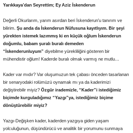
Yarıkkaya’dan Seyrettim;
Ey Aziz İskenderun
Değerli Okurlarım, yarım asırdan beri İskenderun’u tanırım ve
bilirim.
Şu anda da İskenderun Nüfusuna kayıtlıyım. Bir şeyi
yürekten istemek lazımmış ki en küçük oğlum İskenderun
doğumlu, babam şuralı buralı demeden
“İskenderunluyum”
diyebilme yürekliliğini gösteren bir
mühendistir oğlum! Kaderde buralı olmak varmış ne mutlu…
Kader var mıdır? Var oluşumuzun tek çabası önceden tasarlanan
bir senaryodaki rolümüzü oynamak mı ya da kaderimizi
değiştirebilir miyiz?
Özgür irademizle, “Kader”i istediğimiz
biçimde kurguladığımız “Yazgı”ya, istediğimiz biçime
dönüştürebilir miyiz?
Yazgı-Değişken kader, kaderden yazgıya giden yaşam
yolculuğunun, düşündürücü ve analitik bir yorumunu sunmaya