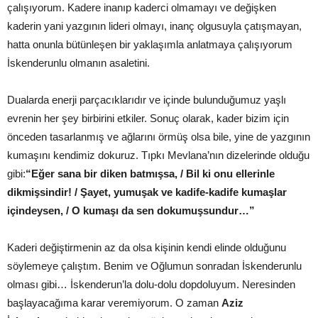
çalışıyorum. Kadere inanıp kaderci olmamayı ve değişken
kaderin yani yazgının lideri olmayı, inanç olgusuyla çatışmayan,
hatta onunla bütünleşen bir yaklaşımla anlatmaya çalışıyorum
İskenderunlu olmanın asaletini.
Dualarda enerji parçacıklarıdır ve içinde bulunduğumuz yaşlı
evrenin her şey birbirini etkiler. Sonuç olarak, kader bizim için
önceden tasarlanmış ve ağlarını örmüş olsa bile, yine de yazgının
kumaşını kendimiz dokuruz. Tıpkı Mevlana’nın dizelerinde olduğu
gibi:
“Eğer sana bir diken batmışsa, / Bil ki onu ellerinle
dikmişsindir! / Şayet, yumuşak ve kadife-kadife kumaşlar
içindeysen, / O kumaşı da sen dokumuşsundur…”
Kaderi değiştirmenin az da olsa kişinin kendi elinde olduğunu
söylemeye çalıştım. Benim ve Oğlumun sonradan İskenderunlu
olması gibi… İskenderun’la dolu-dolu dopdoluyum. Neresinden
başlayacağıma karar veremiyorum. O zaman
Aziz