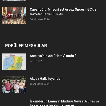
Çapanoğlu, Milyonfest Arsuz Öncesi İGC’de
Gazetecilerle Buluştu
06 Ağustos 2026
POPÜLER MESAJLAR
Antakya’nın Adı “Hatay” mıdır?
22 Ocak 2013
Akçay Halkı İsyanda!
30 Ağustos 2024
İskenderun Emniyet Müdürü Nevzat Güneş ve
İlçemizdeki Bir Yıllık Hizmeti…