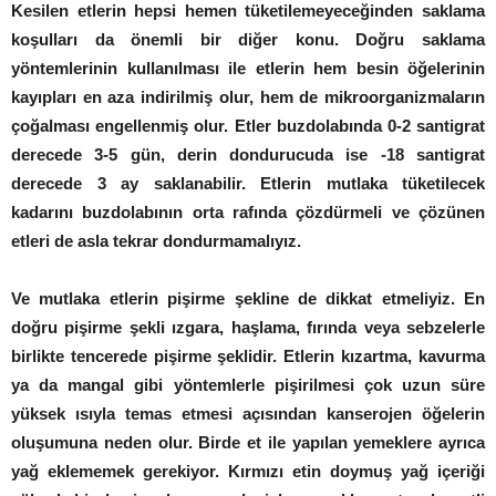
Kesilen etlerin hepsi hemen tüketilemeyeceğinden saklama
koşulları da önemli bir diğer konu. Doğru saklama
yöntemlerinin kullanılması ile etlerin hem besin öğelerinin
kayıpları en aza indirilmiş olur, hem de mikroorganizmaların
çoğalması engellenmiş olur. Etler buzdolabında 0-2 santigrat
derecede 3-5 gün, derin dondurucuda ise -18 santigrat
derecede 3 ay saklanabilir. Etlerin mutlaka tüketilecek
kadarını buzdolabının orta rafında çözdürmeli ve çözünen
etleri de asla tekrar dondurmamalıyız.
Ve mutlaka etlerin pişirme şekline de dikkat etmeliyiz. En
doğru pişirme şekli ızgara, haşlama, fırında veya sebzelerle
birlikte tencerede pişirme şeklidir. Etlerin kızartma, kavurma
ya da mangal gibi yöntemlerle pişirilmesi çok uzun süre
yüksek ısıyla temas etmesi açısından kanserojen öğelerin
oluşumuna neden olur. Birde et ile yapılan yemeklere ayrıca
yağ eklememek gerekiyor. Kırmızı etin doymuş yağ içeriği