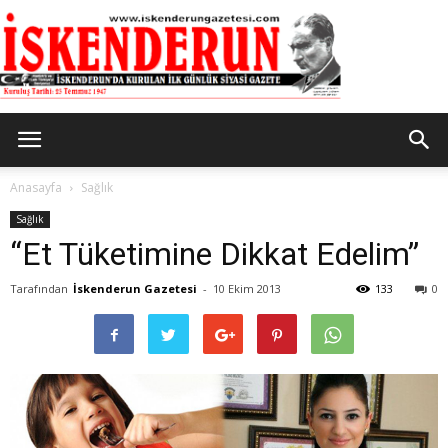
İskenderun
Anasayfa
Sağlık
Sağlık
“Et Tüketimine Dikkat Edelim”
Gazetesi
Tarafından
İskenderun Gazetesi
-
10 Ekim 2013
133
0