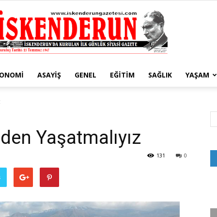
KONOMI
ASAYIŞ
GENEL
EĞITIM
SAĞLIK
YAŞAM
İskenderun
z
den Yaşatmalıyız
Gazetesi
131
0
ş