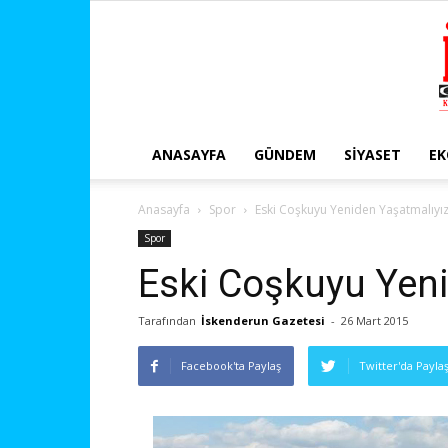
ANASAYFA
GÜNDEM
SIYASET
E
Anasayfa
Spor
Eski Coşkuyu Yeniden Yaşatmalıyı
Spor
Eski Coşkuyu Yeni
Tarafından
İskenderun Gazetesi
-
26 Mart 2015
Facebook'ta Paylaş
Twitter'da Payla