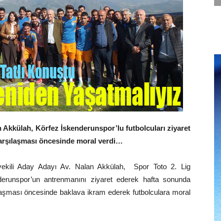
 Akkülah, Körfez İskenderunspor’lu futbolcuları ziyaret
karşılaşması öncesinde moral verdi…
vekili Aday Adayı Av. Nalan Akkülah, Spor Toto 2. Lig
runspor’un antrenmanını ziyaret ederek hafta sonunda
ması öncesinde baklava ikram ederek futbolculara moral