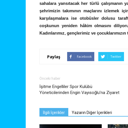
sahalara yansıtacak her türlü çalışmanın y
şehrimizin takımının maçlarını izlemek içi
karşılaşmalara ise otobüsler dolusu tara
coşkunun yeniden hâkim olmasını diliyor
Kadınlarımız, gençlerimiz ve çocuklarımızın t
Paylaş
Facebook
Twitter
Önceki haber
İşitme Engelliler Spor Kulübü
Yöneticilerinden Engin Vayısoğlu’na Ziyaret
İlgili İçerikler
Yazarın Diğer İçerikleri