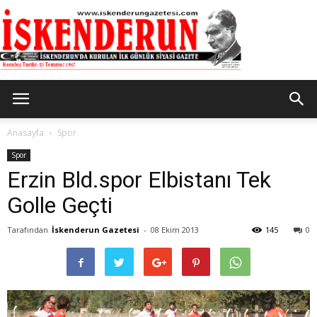
İskenderun
Anasayfa
Spor
Spor
Erzin Bld.spor Elbistanı Tek
Gazetesi
Golle Geçti
Tarafından
İskenderun Gazetesi
-
08 Ekim 2013
145
0