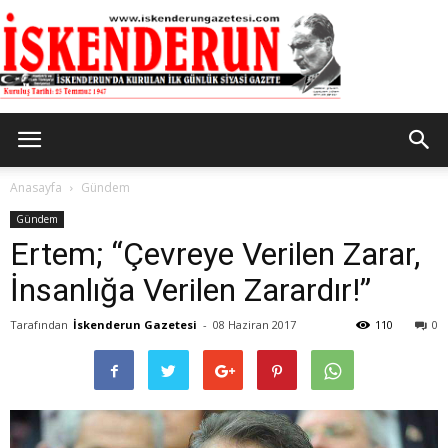
İskenderun
Anasayfa
Gündem
Gündem
Ertem; “Çevreye Verilen Zarar,
Gazetesi
İnsanlığa Verilen Zarardır!”
Tarafından
İskenderun Gazetesi
-
08 Haziran 2017
110
0