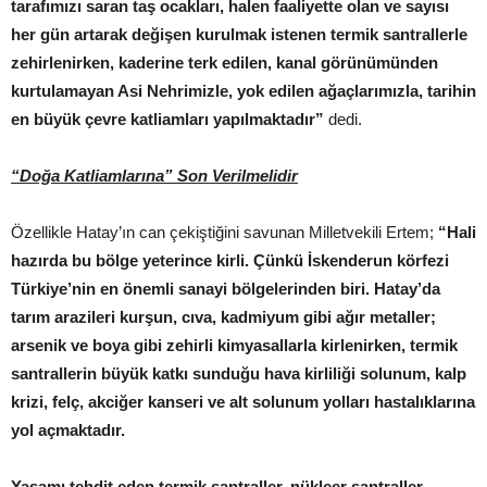
tarafımızı saran taş ocakları, halen faaliyette olan ve sayısı
her gün artarak değişen kurulmak istenen termik santrallerle
zehirlenirken, kaderine terk edilen, kanal görünümünden
kurtulamayan Asi Nehrimizle, yok edilen ağaçlarımızla, tarihin
en büyük çevre katliamları yapılmaktadır”
dedi.
“Doğa Katliamlarına” Son Verilmelidir
Özellikle Hatay’ın can çekiştiğini savunan Milletvekili Ertem;
“Hali
hazırda bu bölge yeterince kirli. Çünkü İskenderun körfezi
Türkiye’nin en önemli sanayi bölgelerinden biri. Hatay’da
tarım arazileri kurşun, cıva, kadmiyum gibi ağır metaller;
arsenik ve boya gibi zehirli kimyasallarla kirlenirken, termik
santrallerin büyük katkı sunduğu hava kirliliği solunum, kalp
krizi, felç, akciğer kanseri ve alt solunum yolları hastalıklarına
yol açmaktadır.
Yaşamı tehdit eden termik santraller, nükleer santraller,