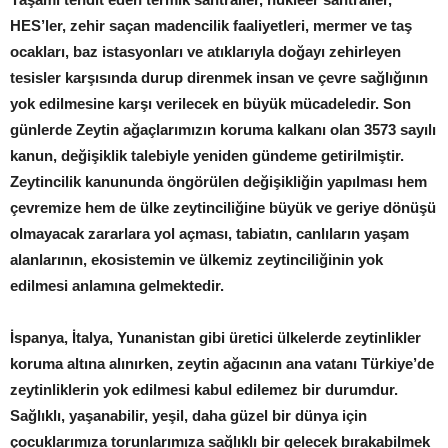
HES’ler, zehir saçan madencilik faaliyetleri, mermer ve taş
ocakları, baz istasyonları ve atıklarıyla doğayı zehirleyen
tesisler karşısında durup direnmek insan ve çevre sağlığının
yok edilmesine karşı verilecek en büyük mücadeledir. Son
günlerde Zeytin ağaçlarımızın koruma kalkanı olan 3573 sayılı
kanun, değişiklik talebiyle yeniden gündeme getirilmiştir.
Zeytincilik kanununda öngörülen değişikliğin yapılması hem
çevremize hem de ülke zeytinciliğine büyük ve geriye dönüşü
olmayacak zararlara yol açması, tabiatın, canlıların yaşam
alanlarının, ekosistemin ve ülkemiz zeytinciliğinin yok
edilmesi anlamına gelmektedir.
İspanya, İtalya, Yunanistan gibi üretici ülkelerde zeytinlikler
koruma altına alınırken, zeytin ağacının ana vatanı Türkiye’de
zeytinliklerin yok edilmesi kabul edilemez bir durumdur.
Sağlıklı, yaşanabilir, yeşil, daha güzel bir dünya için
çocuklarımıza torunlarımıza sağlıklı bir gelecek bırakabilmek