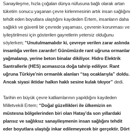
Sanayileşme, hızla çoğalan dünya nüfusuna bağlı olarak artan
tüketim sonucu yaşanan çevre kirlenmesinin artık insan sağlığını
tehdit eden boyutlara ulaştığını kaydeden Ertem, insanların daha
sağlıklı ve güvenli bir çevrede yaşaması, çevrenin korunması ve
iyileştirilmesi için gösterilen gayretlerin yetersiz olduğunu
söylerken;
“Unutulmamalıdır ki, çevreye verilen zarar aslında
insanlığa verilen zarardır! Günümüzde rant uğruna ormanlar
yağmalanıp, yerine beton binalar dikiliyor. Hidro Elektrik
Santrallerle (HES) acımasızca doğa tahrip ediliyor. Rant
uğruna Türkiye’nin ormanlık alanları “taş ocaklarıyla” doldu.
Ancak siyasi iktidar halkın haklı sesine kulak tıkıyor”
dedi.
Tarihin en büyük çevre katliamlarının yapıldığını kaydeden
Milletvekili Ertem;
“Doğal güzellikleri ile ülkemizin en
müstesna bölgelerinden biri olan Hatay’da son yıllardaki
plansız ve sağlıksız sanayileşmenin insan sağlığını tehdit
eder boyutlara ulaştığı inkar edilemeyecek bir gerçektir. Dört