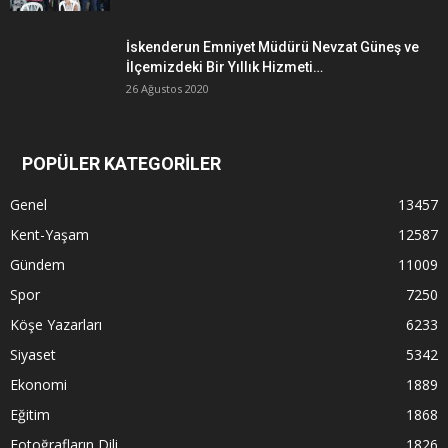
İskenderun Emniyet Müdürü Nevzat Güneş ve
İlçemizdeki Bir Yıllık Hizmeti…
26 Ağustos 2020
POPÜLER KATEGORİLER
Genel
13457
Kent-Yaşam
12587
Gündem
11009
Spor
7250
Köşe Yazarları
6233
Siyaset
5342
Ekonomi
1889
Eğitim
1868
Fotoğrafların Dili
1826