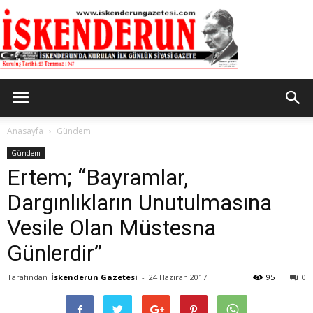
İskenderun
Anasayfa
Gündem
Gündem
Ertem; “Bayramlar,
Gazetesi
Dargınlıkların Unutulmasına
Vesile Olan Müstesna
Günlerdir”
Tarafından
İskenderun Gazetesi
-
24 Haziran 2017
95
0