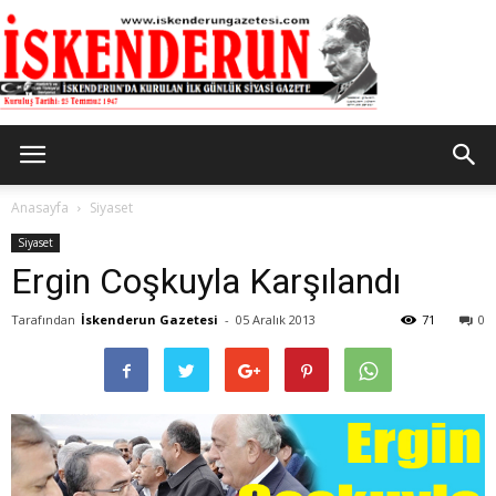
İskenderun
Anasayfa
Siyaset
Siyaset
Ergin Coşkuyla Karşılandı
Gazetesi
Tarafından
İskenderun Gazetesi
-
05 Aralık 2013
71
0